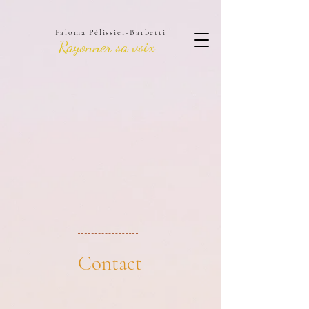
Paloma Pélissier-Barbetti
Rayonner sa voix
Contact